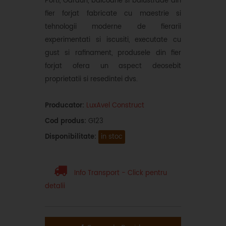
Porti, Garduri, balcoane si balustrade din
fier forjat fabricate cu maestrie si
tehnologii moderne de fierarii
experimentati si iscusiti, executate cu
gust si rafinament, produsele din fier
forjat ofera un aspect deosebit
proprietatii si resedintei dvs.
Producator:
LuxAvel Construct
Cod produs:
G123
Disponibilitate:
in stoc
Info Transport - Click pentru
detalii