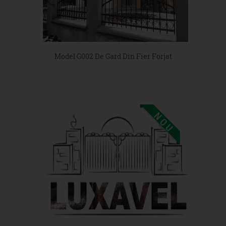
Model G002 De Gard Din Fier Forjat