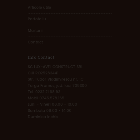
Articole utile
Portofoliu
Marturii
Contact
Info Contact
SC LUX-AVEL CONSTRUCT SRL
CUI RO25283441
Str. Tudor Vladimirescu nr. 1C
Targu Frumos, jud. Iasi, 705300
Tel. 0232.21.68.93
Mobil 0745.578.165
Luni - Vineri 08.00 - 18.00
Sambata 08.00 - 14.00
Duminica Inchis