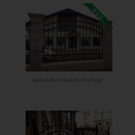
Model G005 De Gard Din Fier Forjat