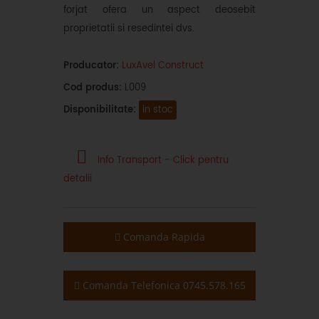
forjat ofera un aspect deosebit
proprietatii si resedintei dvs.
Producator:
LuxAvel Construct
Cod produs:
L009
Disponibilitate:
in stoc
Info Transport - Click pentru
detalii
Comanda Rapida
Comanda Telefonica 0745.578.165