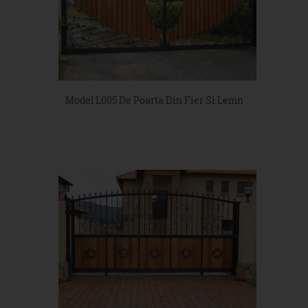
Model L005 De Poarta Din Fier Si Lemn