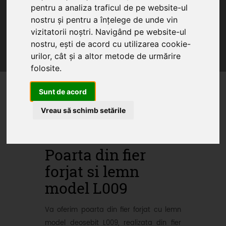
pentru a analiza traficul de pe website-ul
Home
Produse
Oferte
Servicii
nostru și pentru a înțelege de unde vin
Articole
vizitatorii noștri. Navigând pe website-ul
nostru, ești de acord cu utilizarea cookie-
Oferte promotionale si
urilor, cât și a altor metode de urmărire
produse din fier forjat
folosite.
Sunt de acord
Vreau să schimb setările
Poarta din fier
forjat si lemn
model L009
Va oferim poarta din fier forjat cu lemn
model deosebit L009, realizata din fier