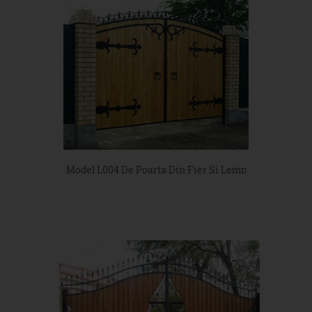
Model L004 De Poarta Din Fier Si Lemn