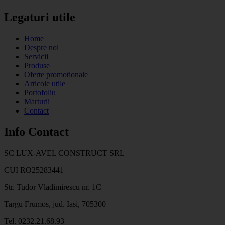
Legaturi utile
Home
Despre noi
Servicii
Produse
Oferte promotionale
Articole utile
Portofoliu
Marturii
Contact
Info Contact
SC LUX-AVEL CONSTRUCT SRL
CUI RO25283441
Str. Tudor Vladimirescu nr. 1C
Targu Frumos, jud. Iasi, 705300
Tel. 0232.21.68.93