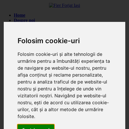
Home
Despre noi
Servicii
Produse
Gard din fier forjat (84)
Folosim cookie-uri
Poarta din fier forjat (137)
Balustrade din fier forjat (32)
Porti din fier cu lemn (47)
Folosim cookie-uri și alte tehnologii de
Poarta din fier si tabla (11)
urmărire pentru a îmbunătăți experiența ta
Automatizari porti
Porti batante (4)
de navigare pe website-ul nostru, pentru
Porti culisante (3)
afișa conținut și reclame personalizate,
Reduceri
pentru a analiza traficul de pe website-ul
Articole
Info Montaj
(1)
nostru și pentru a înțelege de unde vin
Info Structuri
(3)
vizitatorii noștri. Navigând pe website-ul
Portofoliu
nostru, ești de acord cu utilizarea cookie-
Portofoliu complet
Prezentare portofoliu
urilor, cât și a altor metode de urmărire
Husi - Vaslui - Gard din fier forjat si lemn
folosite.
Vatra Dornei - Gard din fier forjat G005
Targu Frumos - Porti si gard din fier forjat