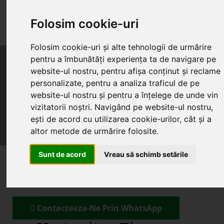
Folosim cookie-uri
Suna 0745.578.165
Folosim cookie-uri și alte tehnologii de urmărire
pentru a îmbunătăți experiența ta de navigare pe
website-ul nostru, pentru afișa conținut și reclame
personalizate, pentru a analiza traficul de pe
Home
Produse
Reduceri
Servicii
website-ul nostru și pentru a înțelege de unde vin
Articole utile
vizitatorii noștri. Navigând pe website-ul nostru,
ești de acord cu utilizarea cookie-urilor, cât și a
altor metode de urmărire folosite.
Cont utilizator
Sunt de acord
Vreau să schimb setările
Contacteaza-Ne Prin WhatsApp