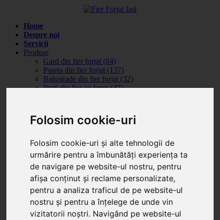
Home
Despre noi
Servicii
Produse
Gard din fier forjat (84)
Poarta din fier forjat (137)
Balustrade din fier forjat (32)
Porti din fier cu lemn (47)
Poarta din fier si tabla (11)
Automatizari porti
Porti batante (4)
Folosim cookie-uri
Porti culisante (3)
Reduceri
Articole
Folosim cookie-uri și alte tehnologii de
Info Montaj
(1)
urmărire pentru a îmbunătăți experiența ta
Info Structuri
(3)
de navigare pe website-ul nostru, pentru
Portofoliu
Portofoliu complet
afișa conținut și reclame personalizate,
Prezentare portofoliu
pentru a analiza traficul de pe website-ul
Husi - Vaslui - Gard din fier forjat si lemn
nostru și pentru a înțelege de unde vin
Vatra Dornei - Gard din fier forjat G005
Targu Frumos - Porti si gard din fier forjat
vizitatorii noștri. Navigând pe website-ul