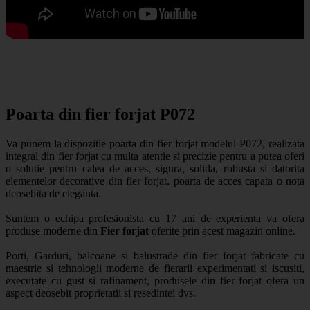
Poarta din fier forjat P072
Va punem la dispozitie poarta din fier forjat modelul P072, realizata
integral din fier forjat cu multa atentie si precizie pentru a putea oferi
o solutie pentru calea de acces, sigura, solida, robusta si datorita
elementelor decorative din fier forjat, poarta de acces capata o nota
deosebita de eleganta.
Suntem o echipa profesionista cu 17 ani de experienta va ofera
produse moderne din
Fier forjat
oferite prin acest magazin online.
Porti, Garduri, balcoane si balustrade din fier forjat fabricate cu
maestrie si tehnologii moderne de fierarii experimentati si iscusiti,
executate cu gust si rafinament, produsele din fier forjat ofera un
aspect deosebit proprietatii si resedintei dvs.