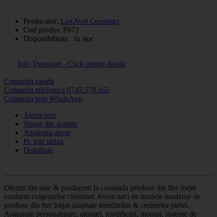
Producator:
LuxAvel Construct
Cod produs:
P072
Disponibilitate:
in stoc
Info Transport - Click pentru detalii
Comanda rapida
Comanda telefonica 0745.578.165
Comanda prin WhatsApp
Alerta pret
Sterge din dorinte
Anuleaza alerte
Pt. mai tarizu
Distribuie
Oferim din stoc & producem la comanda produse din fier forjat
conform exigentelor clientilor. Avem zeci de modele moderne de
produse din fier forjat adaptate trendurilor & cerintelor pietei.
Asiguram personalizare, ajustari, modificari, montaj, sisteme de