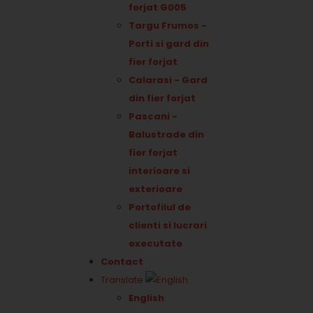
forjat G005
Targu Frumos -
Porti si gard din
fier forjat
Calarasi - Gard
din fier forjat
Pascani -
Balustrade din
fier forjat
interioare si
exterioare
Portofilul de
clienti si lucrari
executate
Contact
Translate
English