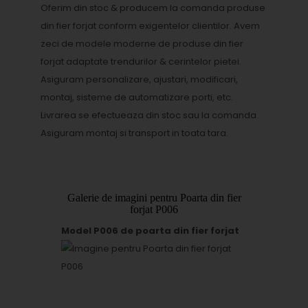
Oferim din stoc & producem la comanda produse
din fier forjat conform exigentelor clientilor. Avem
zeci de modele moderne de produse din fier
forjat adaptate trendurilor & cerintelor pietei.
Asiguram personalizare, ajustari, modificari,
montaj, sisteme de automatizare porti, etc.
Livrarea se efectueaza din stoc sau la comanda.
Asiguram montaj si transport in toata tara.
Galerie de imagini pentru Poarta din fier
forjat P006
Model P006 de poarta din fier forjat