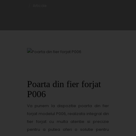
Articole
Oferte promotionale si
produse din fier forjat
Poarta din fier forjat
P006
Va punem la dispozitie poarta din fier
forjat modelul P006, realizata integral din
fier forjat cu multa atentie si precizie
pentru a putea oferi o solutie pentru