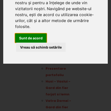
nostru și pentru a înțelege de unde vin
(4)
vizitatorii noștri. Navigând pe website-ul
Porti
nostru, ești de acord cu utilizarea cookie-
culisante (3)
urilor, cât și a altor metode de urmărire
Reduceri
folosite.
Articole
Info Montaj
(1)
Sunt de acord
Info Structuri
(3)
Vreau să schimb setările
Portofoliu
Portofoliu
complet
Prezentare
portofoliu
Husi - Vaslui -
Gard din fier
forjat si lemn
Vatra Dornei -
Gard din fier