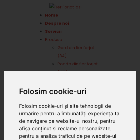
Home
Despre noi
Servicii
Produse
Gard din fier forjat
(84)
Poarta din fier forjat
(137)
Balustrade din fier
forjat (32)
Folosim cookie-uri
Porti din fier cu
lemn (47)
Folosim cookie-uri și alte tehnologii de
Poarta din fier si
urmărire pentru a îmbunătăți experiența ta
de navigare pe website-ul nostru, pentru
tabla (11)
afișa conținut și reclame personalizate,
Automatizari porti
pentru a analiza traficul de pe website-ul
Porti batante