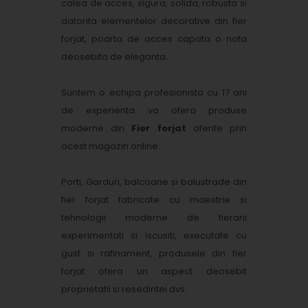
calea de acces, sigura, solida, robusta si
datorita elementelor decorative din fier
forjat, poarta de acces capata o nota
deosebita de eleganta.
Suntem o echipa profesionista cu 17 ani
de experienta va ofera produse
moderne din
Fier forjat
oferite prin
acest magazin online.
Porti, Garduri, balcoane si balustrade din
fier forjat fabricate cu maestrie si
tehnologii moderne de fierarii
experimentati si iscusiti, executate cu
gust si rafinament, produsele din fier
forjat ofera un aspect deosebit
proprietatii si resedintei dvs.