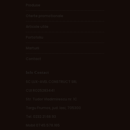
Produse
Oferte promotionale
Articole utile
Portofoliu
Marturii
Contact
Info Contact
SC LUX-AVEL CONSTRUCT SRL
CUI RO25283441
Str. Tudor Vladimirescu nr. 1C
Targu Frumos, jud. Iasi, 705300
Tel. 0232.21.68.93
Mobil 0745.578.165