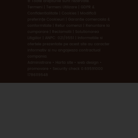
® Toate drepturile sunt rezervate.
Termeni
|
Termeni Utilizare | GDPR &
Confidentialitate | Cookies
|
Modifică
preferințe Cookieuri
|
Garantie comerciala &
conformitate
|
Retur comenzi
|
Renuntare la
cumparare
|
Reclamatii
|
Solutionarea
Litigiilor
|
ANPC: 021/9551
|
Informatiile si
ofertele prezentate pe acest site au caracter
informativ si nu angajeaza contractual
compania.
Administrare
•
Harta site
•
web design
•
promovare
•
Security check 0.69591000
1786119548