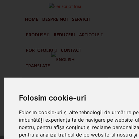
HOME
DESPRE NOI
SERVICII
PRODUSE
REDUCERI
ARTICOLE
PORTOFOLIU
CONTACT
Portofilul De Clienti Si Lucrari Executate
Pascani - Balustrade Din Fier Forjat Interioare Si Exterioare
Targu Frumos - Porti Si Gard Din Fier Forjat
Vatra Dornei - Gard Din Fier Forjat G005
Husi - Vaslui - Gard Din Fier Forjat Si Lemn
TRANSLATE
Cauta
Folosim cookie-uri
Suna Prin WhatsApp
Folosim cookie-uri și alte tehnologii de urmărire pe
îmbunătăți experiența ta de navigare pe website-u
Suna 0745.578.165
nostru, pentru afișa conținut și reclame personaliza
pentru a analiza traficul de pe website-ul nostru și