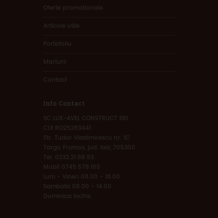
Oferte promotionale
Articole utile
Portofoliu
Marturii
Contact
Info Contact
SC LUX-AVEL CONSTRUCT SRL
CUI RO25283441
Str. Tudor Vladimirescu nr. 1C
Targu Frumos, jud. Iasi, 705300
Tel. 0232.21.68.93
Mobil 0745.578.165
Luni - Vineri 08.00 - 18.00
Sambata 08.00 - 14.00
Duminica Inchis