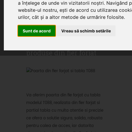
a înțelege de unde vin vizitatorii noștri. Navigând 
website-ul nostru, ești de acord cu utilizarea cooki
urilor, cât și a altor metode de urmărire folosite.
Home
Produse
Oferte
Servicii
Sunt de acord
Vreau să schimb setările
Articole
Oferte promotionale si
produse din fier forjat
Va oferim poarta din fie forjat cu tabla
modelul T088, realizata din fier forjat si
partial tabla cu multa atentie si precizie
ce ofera o solutie sigura, solida, robusta
pentru calea de acces, iar datorita