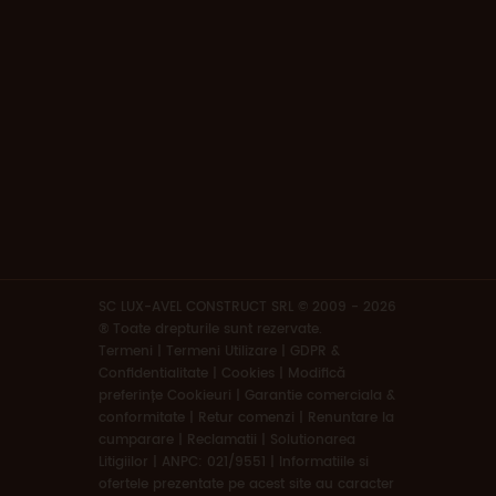
SC LUX-AVEL CONSTRUCT SRL © 2009 - 2026
® Toate drepturile sunt rezervate.
Termeni
|
Termeni Utilizare | GDPR &
Confidentialitate | Cookies
|
Modifică
preferințe Cookieuri
|
Garantie comerciala &
conformitate
|
Retur comenzi
|
Renuntare la
cumparare
|
Reclamatii
|
Solutionarea
Litigiilor
|
ANPC: 021/9551
|
Informatiile si
ofertele prezentate pe acest site au caracter