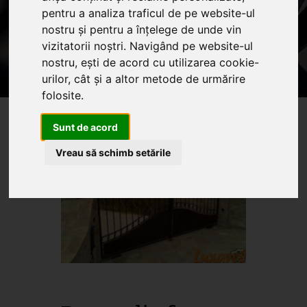
pentru a analiza traficul de pe website-ul
Home
Produse
Oferte
Servicii
nostru și pentru a înțelege de unde vin
Articole
vizitatorii noștri. Navigând pe website-ul
nostru, ești de acord cu utilizarea cookie-
Oferte promotionale si
urilor, cât și a altor metode de urmărire
produse din fier forjat
folosite.
Sunt de acord
Vreau să schimb setările