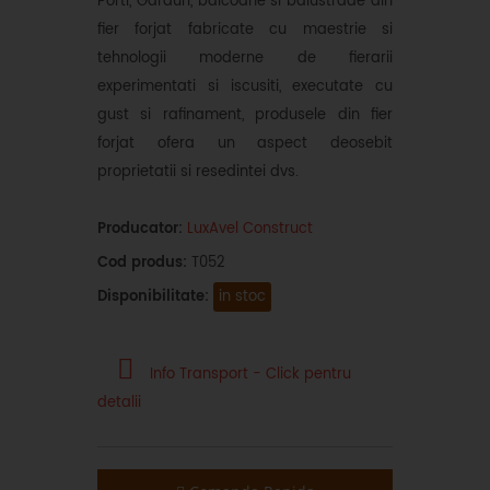
Porti, Garduri, balcoane si balustrade din
fier forjat fabricate cu maestrie si
tehnologii moderne de fierarii
experimentati si iscusiti, executate cu
gust si rafinament, produsele din fier
forjat ofera un aspect deosebit
proprietatii si resedintei dvs.
Producator:
LuxAvel Construct
Cod produs:
T052
Disponibilitate:
in stoc
Info Transport - Click pentru
detalii