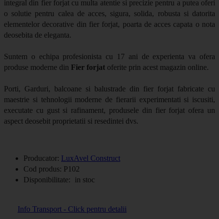
integral din fier forjat cu multa atentie si precizie pentru a putea oferi
o solutie pentru calea de acces, sigura, solida, robusta si datorita
elementelor decorative din fier forjat, poarta de acces capata o nota
deosebita de eleganta.
Suntem o echipa profesionista cu 17 ani de experienta va ofera
produse moderne din
Fier forjat
oferite prin acest magazin online.
Porti, Garduri, balcoane si balustrade din fier forjat fabricate cu
maestrie si tehnologii moderne de fierarii experimentati si iscusiti,
executate cu gust si rafinament, produsele din fier forjat ofera un
aspect deosebit proprietatii si resedintei dvs.
Producator:
LuxAvel Construct
Cod produs:
P102
Disponibilitate:
in stoc
Info Transport - Click pentru detalii