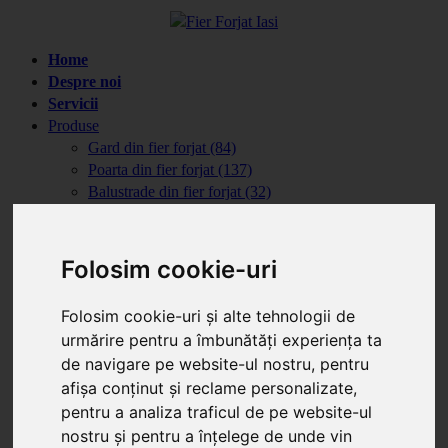
Home
Despre noi
Servicii
Produse
Gard din fier forjat (84)
Poarta din fier forjat (137)
Balustrade din fier forjat (32)
Porti din fier cu lemn (47)
Poarta din fier si tabla (11)
Automatizari porti
Folosim cookie-uri
Porti batante (4)
Porti culisante (3)
Folosim cookie-uri și alte tehnologii de
Reduceri
urmărire pentru a îmbunătăți experiența ta
Articole
de navigare pe website-ul nostru, pentru
Info Montaj
(1)
afișa conținut și reclame personalizate,
Info Structuri
(3)
pentru a analiza traficul de pe website-ul
Portofoliu
Portofoliu complet
nostru și pentru a înțelege de unde vin