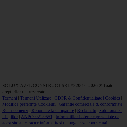
SC LUX-AVEL CONSTRUCT SRL © 2009 - 2026 ® Toate
drepturile sunt rezervate.
Termeni
|
Termeni Utilizare | GDPR & Confidentialitate | Cookies
|
Modifică preferințe Cookieuri
|
Garantie comerciala & conformitate
|
Retur comenzi
|
Renuntare la cumparare
|
Reclamatii
|
Solutionarea
Litigiilor
|
ANPC: 021/9551
|
Informatiile si ofertele prezentate pe
acest site au caracter informativ si nu angajeaza contractual