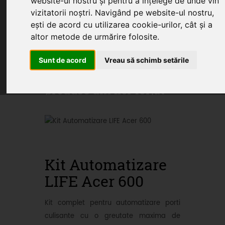
website-ul nostru și pentru a înțelege de unde vin
vizitatorii noștri. Navigând pe website-ul nostru,
ești de acord cu utilizarea cookie-urilor, cât și a
altor metode de urmărire folosite.
Home
Produse
Oferte
Servicii
Articole
Sunt de acord
Vreau să schimb setările
Oferte promotionale si
produse din fier forjat
Kit Automatizare
LIFE Acer 600
Kit complet pentru automatizare porti
culisante cu o greutate maxima de