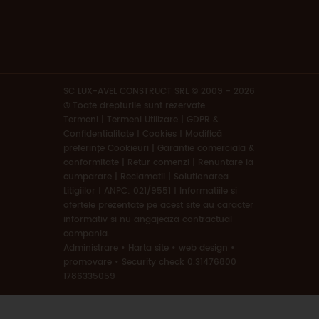
SC LUX-AVEL CONSTRUCT SRL © 2009 - 2026
® Toate drepturile sunt rezervate.
Termeni
|
Termeni Utilizare | GDPR &
Confidentialitate | Cookies
|
Modifică
preferințe Cookieuri
|
Garantie comerciala &
conformitate
|
Retur comenzi
|
Renuntare la
cumparare
|
Reclamatii
|
Solutionarea
Litigiilor
|
ANPC: 021/9551
|
Informatiile si
ofertele prezentate pe acest site au caracter
informativ si nu angajeaza contractual
compania.
Administrare
•
Harta site
•
web design
•
promovare
•
Security check 0.31476800
1786335059