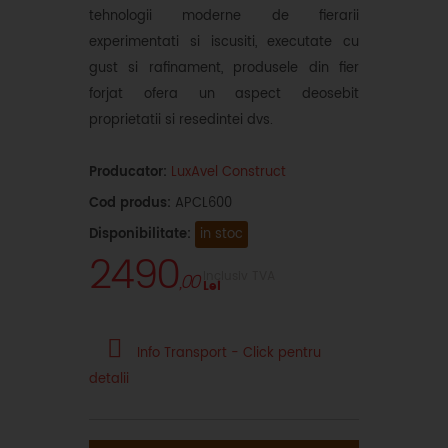
tehnologii moderne de fierarii
experimentati si iscusiti, executate cu
gust si rafinament, produsele din fier
forjat ofera un aspect deosebit
proprietatii si resedintei dvs.
Producator:
LuxAvel Construct
Cod produs:
APCL600
Disponibilitate:
in stoc
2490
Inclusiv TVA
,00
Lei
Info Transport - Click pentru
detalii