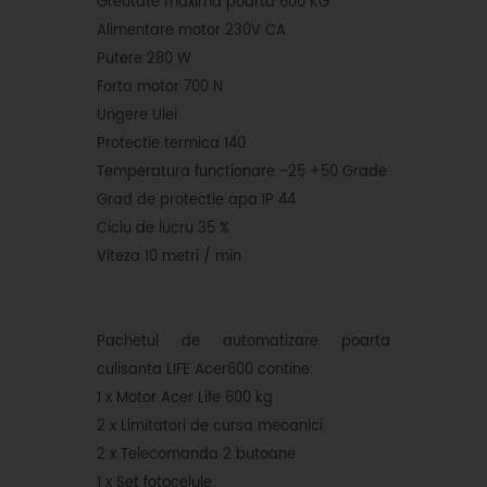
Greutate maxima poarta 600 KG
Alimentare motor 230V CA
Putere 280 W
Forta motor 700 N
Ungere Ulei
Protectie termica 140
Temperatura functionare -25 +50 Grade
Grad de protectie apa IP 44
Ciclu de lucru 35 %
Viteza 10 metri / min
Pachetul de automatizare poarta
culisanta LIFE Acer600 contine:
1 x Motor Acer Life 600 kg
2 x Limitatori de cursa mecanici
2 x Telecomanda 2 butoane
1 x Set fotocelule