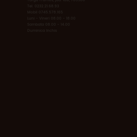
Targu Frumos, jud. Iasi, 705300
Tel. 0232.21.68.93
Mobil 0745.578.165
Luni - Vineri 08.00 - 18.00
Sambata 08.00 - 14.00
Duminica Inchis