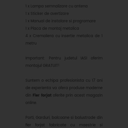
1 x Lampa semnalizare cu antena
1 x Sticker de avertizare
1 x Manual de instalare si programare
1 x Placa de montaj metalica
4 x Cremaliera cu insertie metalica de 1
metru
Important: Pentru judetul IASI oferim
montajul GRATUIT!
Suntem o echipa profesionista cu 17 ani
de experienta va ofera produse moderne
din
Fier forjat
oferite prin acest magazin
online.
Porti, Garduri, balcoane si balustrade din
fier forjat fabricate cu maestrie si