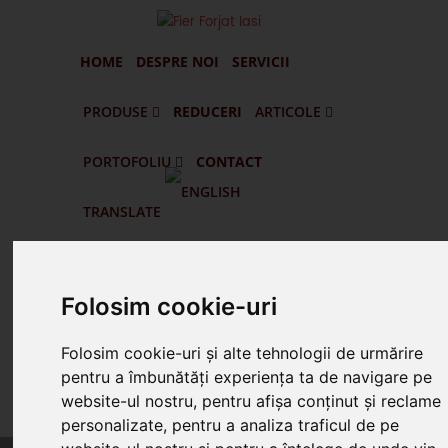
HOME
DESPRE NOI
SERVICII
PRODUSE
REDUCERI
ARTICOLE
PORTOFOLIU
CONTACT
Portofilul De Clienti Si Lucrari Executate
Pascani - Balustrade Din Fier Forjat Interioare Si Exterioare
Targu Frumos - Porti Si Gard Din Fier Forjat
Vatra Dornei - Gard Din Fier Forjat G005
Husi - Vaslui - Gard Din Fier Forjat Si Lemn
TRANSLATE
Cauta
Folosim cookie-uri
Suna Prin WhatsApp
Folosim cookie-uri și alte tehnologii de urmărire
pentru a îmbunătăți experiența ta de navigare pe
website-ul nostru, pentru afișa conținut și reclame
Suna 0745.578.165
personalizate, pentru a analiza traficul de pe