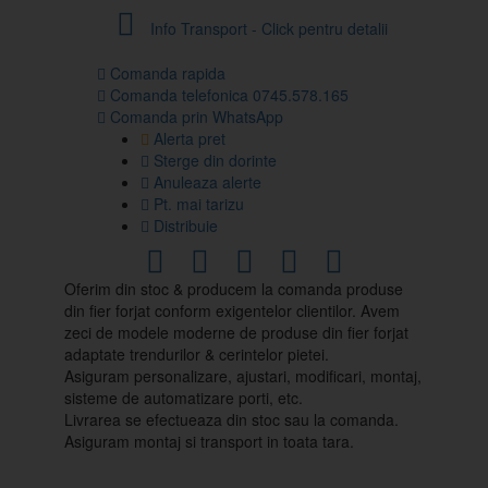
Info Transport - Click pentru detalii
Comanda rapida
Comanda telefonica 0745.578.165
Comanda prin WhatsApp
Alerta pret
Sterge din dorinte
Anuleaza alerte
Pt. mai tarizu
Distribuie
Oferim din stoc & producem la comanda produse
din fier forjat conform exigentelor clientilor. Avem
zeci de modele moderne de produse din fier forjat
adaptate trendurilor & cerintelor pietei.
Asiguram personalizare, ajustari, modificari, montaj,
sisteme de automatizare porti, etc.
Livrarea se efectueaza din stoc sau la comanda.
Asiguram montaj si transport in toata tara.