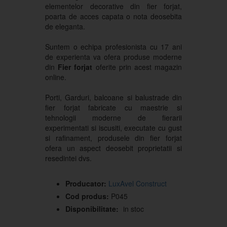
elementelor decorative din fier forjat,
poarta de acces capata o nota deosebita
de eleganta.
Suntem o echipa profesionista cu 17 ani
de experienta va ofera produse moderne
din
Fier forjat
oferite prin acest magazin
online.
Porti, Garduri, balcoane si balustrade din
fier forjat fabricate cu maestrie si
tehnologii moderne de fierarii
experimentati si iscusiti, executate cu gust
si rafinament, produsele din fier forjat
ofera un aspect deosebit proprietatii si
resedintei dvs.
Producator:
LuxAvel Construct
Cod produs:
P045
Disponibilitate:
in stoc