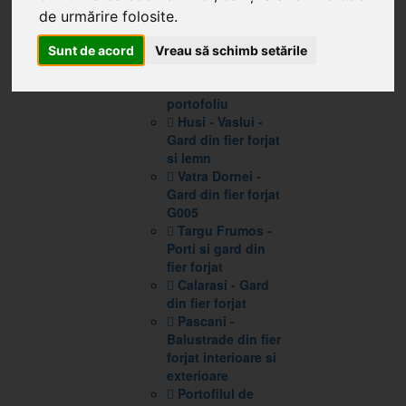
Info Montaj
(1)
de urmărire folosite.
Info Structuri
(3)
Portofoliu
Sunt de acord
Vreau să schimb setările
Portofoliu complet
Prezentare
portofoliu
Husi - Vaslui -
Gard din fier forjat
si lemn
Vatra Dornei -
Gard din fier forjat
G005
Targu Frumos -
Porti si gard din
fier forjat
Calarasi - Gard
din fier forjat
Pascani -
Balustrade din fier
forjat interioare si
exterioare
Portofilul de