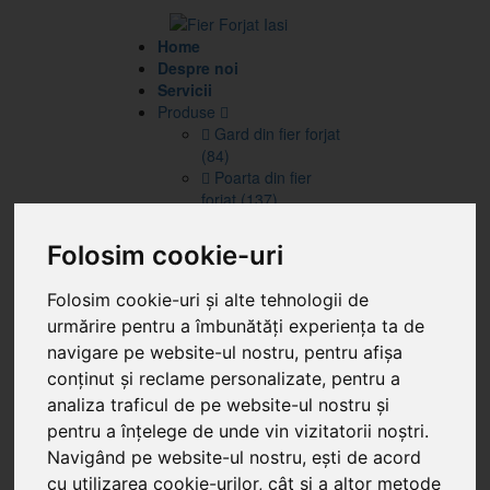
Home
Despre noi
Servicii
Produse
Gard din fier forjat
(84)
Poarta din fier
forjat (137)
Balustrade din fier
forjat (32)
Folosim cookie-uri
Porti din fier cu
lemn (47)
Folosim cookie-uri și alte tehnologii de
Poarta din fier si
urmărire pentru a îmbunătăți experiența ta de
tabla (11)
Automatizari porti
navigare pe website-ul nostru, pentru afișa
Porti
conținut și reclame personalizate, pentru a
batante (4)
analiza traficul de pe website-ul nostru și
Porti
pentru a înțelege de unde vin vizitatorii noștri.
culisante (3)
Navigând pe website-ul nostru, ești de acord
Reduceri
Articole
cu utilizarea cookie-urilor, cât și a altor metode