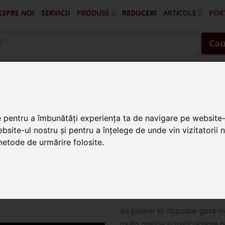
ESPRE NOI
SERVICII
PRODUSE
REDUCERI
ARTICOLE
POR
Portofilul De Clienti Si Lucrari Ex
Pascani - Balus
Targu Frumos - Porti Si Gard
Vatra Dornei - Gard 
Husi - Vaslui - 
Cau
se din fier forjat
e pentru a îmbunătăți experiența ta de navigare pe website-
bsite-ul nostru și pentru a înțelege de unde vin vizitatorii 
 metode de urmărire folosite.
Gard din fier f
Va punem la dispozitie gard mode
multa atentie si meticuloziate p