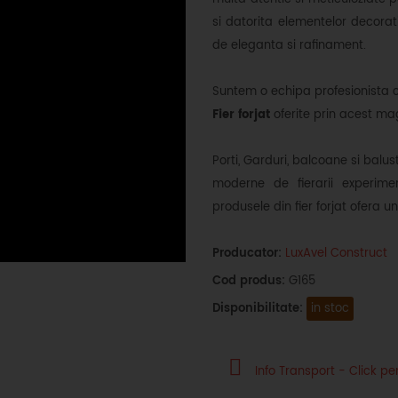
si datorita elementelor decorat
de eleganta si rafinament.
Suntem o echipa profesionista 
Fier forjat
oferite prin acest mag
Porti, Garduri, balcoane si balus
moderne de fierarii experimen
produsele din fier forjat ofera u
Producator:
LuxAvel Construct
Cod produs:
G165
Disponibilitate:
in stoc
Info Transport - Click pen