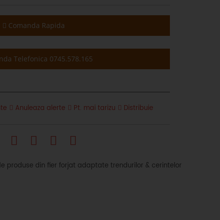
Comanda Rapida
da Telefonica 0745.578.165
te
Anuleaza alerte
Pt. mai tarizu
Distribuie
produse din fier forjat adaptate trendurilor & cerintelor