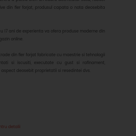
ive din fier forjat, produsul capata o nota deosebita
cu 17 ani de experienta va ofera produse moderne din
azin online.
trade din fier forjat fabricate cu maestrie si tehnologii
tati si iscusiti, executate cu gust si rafinament,
n aspect deosebit proprietatii si resedintei dvs.
tru detalii