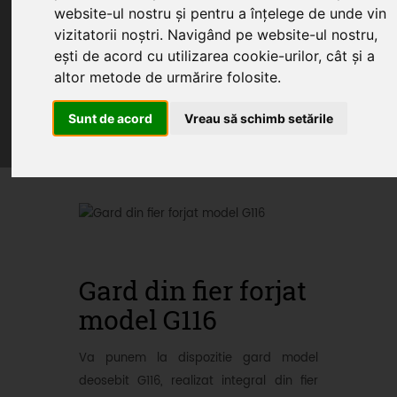
website-ul nostru și pentru a înțelege de unde vin
vizitatorii noștri. Navigând pe website-ul nostru,
ești de acord cu utilizarea cookie-urilor, cât și a
Home
Produse
Oferte
Servicii
altor metode de urmărire folosite.
Articole
Sunt de acord
Vreau să schimb setările
Oferte promotionale si
produse din fier forjat
Gard din fier forjat
model G116
Va punem la dispozitie gard model
deosebit G116, realizat integral din fier