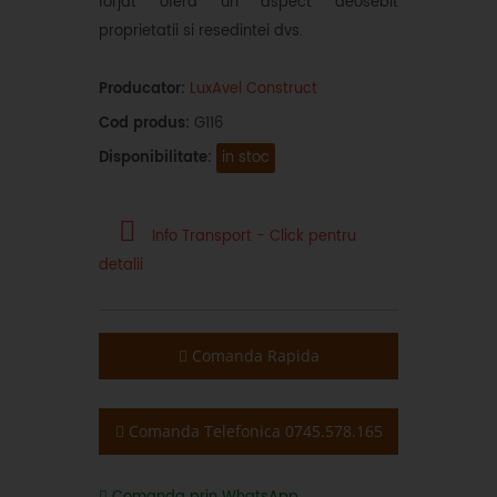
forjat ofera un aspect deosebit
proprietatii si resedintei dvs.
Producator:
LuxAvel Construct
Cod produs:
G116
Disponibilitate:
in stoc
Info Transport - Click pentru
detalii
Comanda Rapida
Comanda Telefonica 0745.578.165