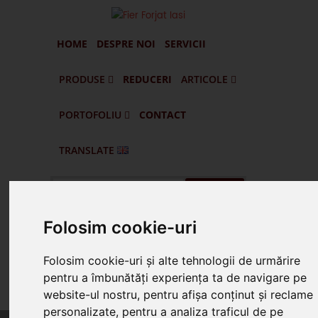
HOME
DESPRE NOI
SERVICII
PRODUSE
REDUCERI
ARTICOLE
PORTOFOLIU
CONTACT
Portofilul De Clienti Si Lucrari Executate
Pascani - Balustrade Din Fier Forjat Interioare Si Exterioare
Targu Frumos - Porti Si Gard Din Fier Forjat
Vatra Dornei - Gard Din Fier Forjat G005
Husi - Vaslui - Gard Din Fier Forjat Si Lemn
TRANSLATE
Cauta
Folosim cookie-uri
Suna Prin WhatsApp
Folosim cookie-uri și alte tehnologii de urmărire
pentru a îmbunătăți experiența ta de navigare pe
Suna 0745.578.165
website-ul nostru, pentru afișa conținut și reclame
personalizate, pentru a analiza traficul de pe