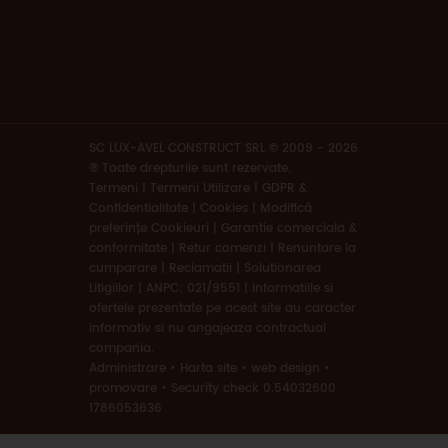
SC LUX-AVEL CONSTRUCT SRL © 2009 - 2026
® Toate drepturile sunt rezervate.
Termeni
|
Termeni Utilizare | GDPR &
Confidentialitate | Cookies
|
Modifică
preferințe Cookieuri
|
Garantie comerciala &
conformitate
|
Retur comenzi
|
Renuntare la
cumparare
|
Reclamatii
|
Solutionarea
Litigiilor
|
ANPC: 021/9551
|
Informatiile si
ofertele prezentate pe acest site au caracter
informativ si nu angajeaza contractual
compania.
Administrare
•
Harta site
•
web design
•
promovare
•
Security check 0.54032600
1786053636