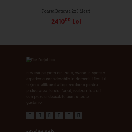
Poarta Batanta 2x3 Metri
00
2410
Lei
Prezenti pe piata din 2009, avand in spate o
experienta considerabila in domeniul fierului
forjat si utilizand utilaje moderne pentru
prelucrarea fierului forjat, realizam lucrari
complexe si deosebite pentru toate
gusturile.
Legaturi utile