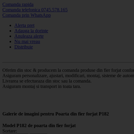
Comanda rapida
Comanda telefonica 0745.578.165
Comanda prin WhatsApp
Alerta pret
Adauga la dorinte
Anuleaza alerte
Nu mai vreau
Distribuie
Oferim din stoc & producem la comanda produse din fier forjat conform 
Asiguram personalizare, ajustari, modificari, montaj, sisteme de automa
Livrarea se efectueaza din stoc sau la comanda.
Asiguram montaj si transport in toata tara.
Galerie de imagini pentru Poarta din fier forjat P182
Model P182 de poarta din fier forjat
Sortare: