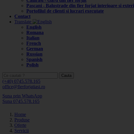
Calarasi - Gard din fier forjat
Pascani - Balustrade din fier forjat interioare si exter
Portofilul de clienti si lucrari executate
Contact
Translate
English
Romana
Italian
French
German
Russian
Spanish
Polish
Cauta
(+40) 0745.578.165
office@fierforjatiasi.ro
Suna prin WhatsApp
Suna 0745.578.165
Home
Produse
Oferte
Servicii