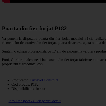
Poarta din fier forjat P182
Va punem la dispozitie poarta din fier forjat modelul P182, realizata 
elementelor decorative din fier forjat, poarta de acces capata o nota de
Suntem o echipa profesionista cu 17 ani de experienta va ofera prod
Porti, Garduri, balcoane si balustrade din fier forjat fabricate cu maest
proprietatii si resedintei dvs.
Producator:
LuxAvel Construct
Cod produs:
P182
Disponibilitate:
in stoc
Info Transport - Click pentru detalii