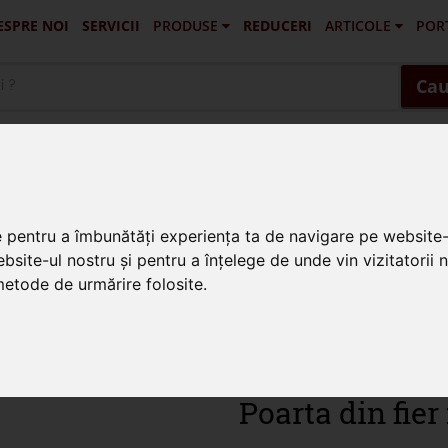
ESPRE NOI
SERVICII
PRODUSE
REDUCERI
ARTICOLE
POR
Portofilul De Clienti Si Lucrari Ex
Pascani - Balus
Targu Frumos - Porti Si Gard
Vatra Dornei - Gard 
Husi - Vaslui - 
Cau
se din fier forjat
e pentru a îmbunătăți experiența ta de navigare pe website-
bsite-ul nostru și pentru a înțelege de unde vin vizitatorii 
 metode de urmărire folosite.
Poarta din fier