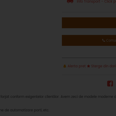
Info Transport - Click p
Coman
Alerta pret
Sterge din dor
rjat conform exigentelor clientilor. Avem zeci de modele moderne de 
me de automatizare porti, etc.