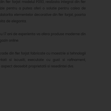
n fier forjat modelul P093, realizata integral din fier
cizie pentru a putea oferi o solutie pentru calea de
 datorita elementelor decorative din fier forjat, poarta
ita de eleganta.
cu 17 ani de experienta va ofera produse moderne din
azin online.
trade din fier forjat fabricate cu maestrie si tehnologii
tati si iscusiti, executate cu gust si rafinament,
n aspect deosebit proprietatii si resedintei dvs.