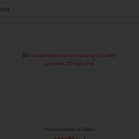
P093
Poarta Batanta 2x2 Metri
00