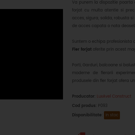
Va punem la dispozitie poarta di
forjat cu multa atentie si pre
acces, sigura, solida, robusta si
de acces capata o nota deoseb
Suntem o echipa profesionista 
Fier forjat
oferite prin acest mag
Porti, Garduri, balcoane si balus
moderne de fierarii experimen
produsele din fier forjat ofera u
Producator:
LuxAvel Construct
Cod produs:
P093
Disponibilitate:
in stoc