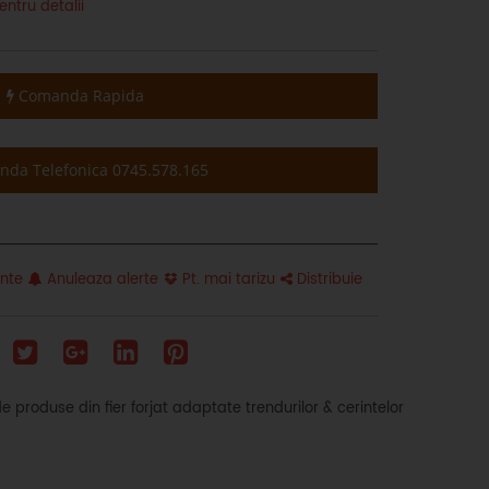
entru detalii
Comanda Rapida
da Telefonica 0745.578.165
inte
Anuleaza alerte
Pt. mai tarizu
Distribuie
produse din fier forjat adaptate trendurilor & cerintelor