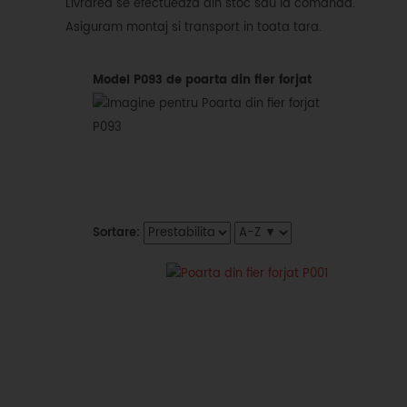
Livrarea se efectueaza din stoc sau la comanda.
Asiguram montaj si transport in toata tara.
Model P093 de poarta din fier forjat
Sortare: