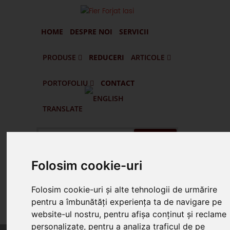
HOME
DESPRE NOI
SERVICII
PRODUSE
REDUCERI
ARTICOLE
PORTOFOLIU
CONTACT
Portofilul De Clienti Si Lucrari Executate
Pascani - Balustrade Din Fier Forjat Interioare Si Exterioare
Targu Frumos - Porti Si Gard Din Fier Forjat
Vatra Dornei - Gard Din Fier Forjat G005
Husi - Vaslui - Gard Din Fier Forjat Si Lemn
TRANSLATE
Cauta
Folosim cookie-uri
Suna Prin WhatsApp
Folosim cookie-uri și alte tehnologii de urmărire
pentru a îmbunătăți experiența ta de navigare pe
Suna 0745.578.165
website-ul nostru, pentru afișa conținut și reclame
personalizate, pentru a analiza traficul de pe