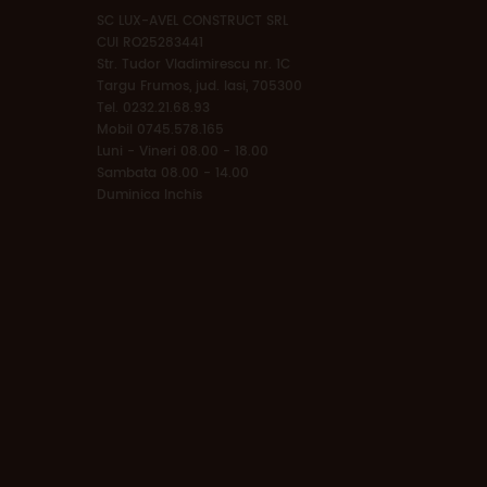
SC LUX-AVEL CONSTRUCT SRL
CUI RO25283441
Str. Tudor Vladimirescu nr. 1C
Targu Frumos, jud. Iasi, 705300
Tel. 0232.21.68.93
Mobil 0745.578.165
Luni - Vineri 08.00 - 18.00
Sambata 08.00 - 14.00
Duminica Inchis