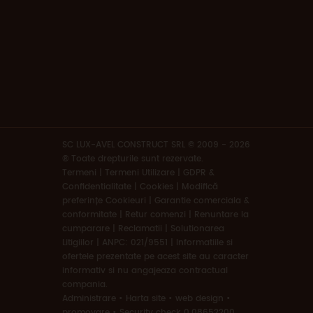
SC LUX-AVEL CONSTRUCT SRL © 2009 - 2026
® Toate drepturile sunt rezervate.
Termeni
|
Termeni Utilizare | GDPR &
Confidentialitate | Cookies
|
Modifică
preferințe Cookieuri
|
Garantie comerciala &
conformitate
|
Retur comenzi
|
Renuntare la
cumparare
|
Reclamatii
|
Solutionarea
Litigiilor
|
ANPC: 021/9551
|
Informatiile si
ofertele prezentate pe acest site au caracter
informativ si nu angajeaza contractual
compania.
Administrare
•
Harta site
•
web design
•
promovare
•
Security check 0.08652200