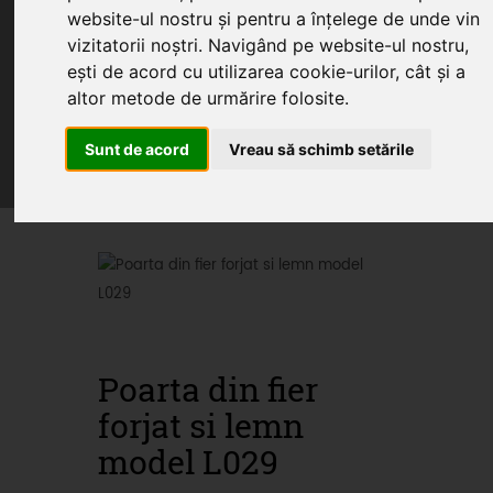
website-ul nostru și pentru a înțelege de unde vin
vizitatorii noștri. Navigând pe website-ul nostru,
ești de acord cu utilizarea cookie-urilor, cât și a
Home
Produse
Oferte
Servicii
altor metode de urmărire folosite.
Articole
Sunt de acord
Vreau să schimb setările
Oferte promotionale si
produse din fier forjat
Poarta din fier
forjat si lemn
model L029