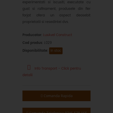
experimentati si iscusiti, executate cu
gust si rafinament, produsele din fier
forjat ofera un aspect deosebit
proprietatii si resedintei dvs.
Producator:
LuxAvel Construct
Cod produs:
L029
Disponibilitate:
in stoc
Info Transport - Click pentru
detalii
Comanda Rapida
Comanda Telefonica 0745.578.165