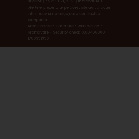
Litigiilor
|
ANPC: 021/9551
|
Informatiile si
ofertele prezentate pe acest site au caracter
informativ si nu angajeaza contractual
compania.
Administrare
•
Harta site
•
web design
•
promovare
•
Security check 0.80486900
1786391396