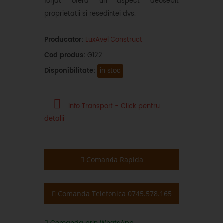
forjat ofera un aspect deosebit
proprietatii si resedintei dvs.
Producator:
LuxAvel Construct
Cod produs:
G122
Disponibilitate:
in stoc
Info Transport - Click pentru
detalii
Comanda Rapida
Comanda Telefonica 0745.578.165