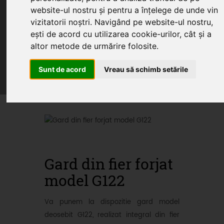
website-ul nostru și pentru a înțelege de unde vin
vizitatorii noștri. Navigând pe website-ul nostru,
ești de acord cu utilizarea cookie-urilor, cât și a
Home
Produse
Oferte
Servicii
altor metode de urmărire folosite.
Articole
Sunt de acord
Vreau să schimb setările
Oferte promotionale si
produse din fier forjat
Gard din fier forjat
model G122
Va punem la dispozitie gard model
deosebit G122, realizat integral din fier