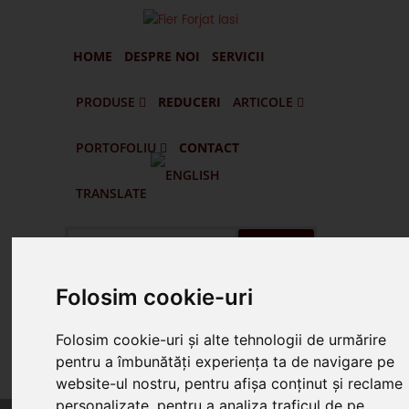
HOME
DESPRE NOI
SERVICII
PRODUSE
REDUCERI
ARTICOLE
PORTOFOLIU
CONTACT
Portofilul De Clienti Si Lucrari Executate
Pascani - Balustrade Din Fier Forjat Interioare Si Exterioare
Targu Frumos - Porti Si Gard Din Fier Forjat
Vatra Dornei - Gard Din Fier Forjat G005
Husi - Vaslui - Gard Din Fier Forjat Si Lemn
TRANSLATE
Cauta
Folosim cookie-uri
Suna Prin WhatsApp
Folosim cookie-uri și alte tehnologii de urmărire
pentru a îmbunătăți experiența ta de navigare pe
Suna 0745.578.165
website-ul nostru, pentru afișa conținut și reclame
personalizate, pentru a analiza traficul de pe