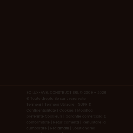
SC LUX-AVEL CONSTRUCT SRL © 2009 - 2026
® Toate drepturile sunt rezervate.
Termeni
|
Termeni Utilizare | GDPR &
Confidentialitate | Cookies
|
Modifică
preferințe Cookieuri
|
Garantie comerciala &
conformitate
|
Retur comenzi
|
Renuntare la
cumparare
|
Reclamatii
|
Solutionarea