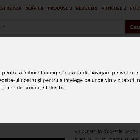
ESPRE NOI
SERVICII
PRODUSE
REDUCERI
ARTICOLE
POR
Portofilul De Clienti Si Lucrari Ex
Pascani - Balus
Targu Frumos - Porti Si Gard
Vatra Dornei - Gard 
Husi - Vaslui - 
Cau
se din fier forjat
e pentru a îmbunătăți experiența ta de navigare pe website-
bsite-ul nostru și pentru a înțelege de unde vin vizitatorii 
 metode de urmărire folosite.
Poarta din fier
Va punem la dispozitie poarta di
forjat cu multa atentie si pre