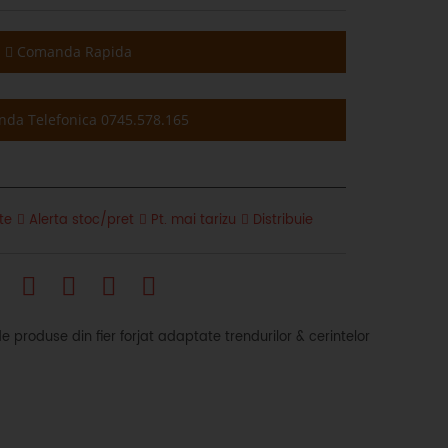
Comanda Rapida
da Telefonica 0745.578.165
te
Alerta stoc/pret
Pt. mai tarizu
Distribuie
produse din fier forjat adaptate trendurilor & cerintelor