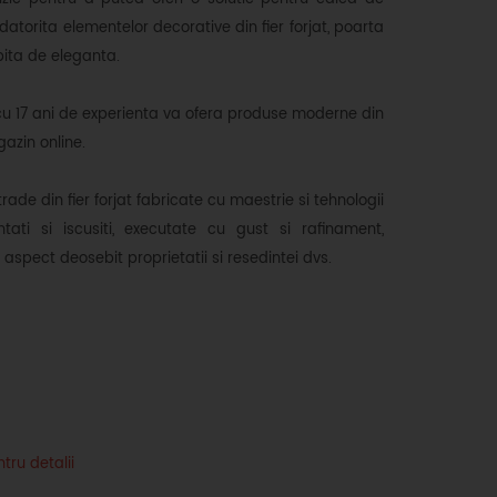
 datorita elementelor decorative din fier forjat, poarta
ita de eleganta.
cu 17 ani de experienta va ofera produse moderne din
azin online.
trade din fier forjat fabricate cu maestrie si tehnologii
tati si iscusiti, executate cu gust si rafinament,
n aspect deosebit proprietatii si resedintei dvs.
tru detalii