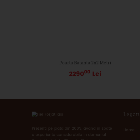
Poarta Batanta 2x2 Metri
00
2290
Lei
Legatu
Prezenti pe piata din 2009, avand in spate
Home
o experienta considerabila in domeniul