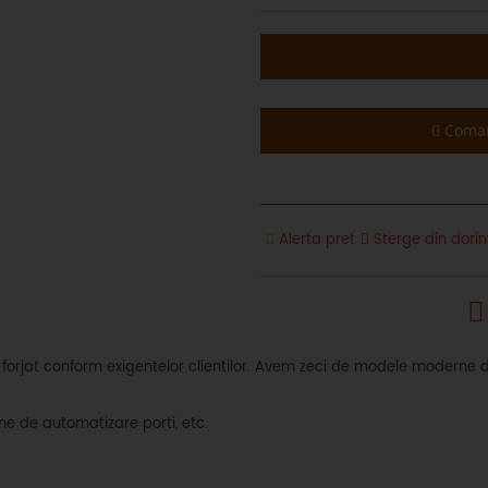
Coman
Alerta pret
Sterge din dorin
rjat conform exigentelor clientilor. Avem zeci de modele moderne de 
me de automatizare porti, etc.