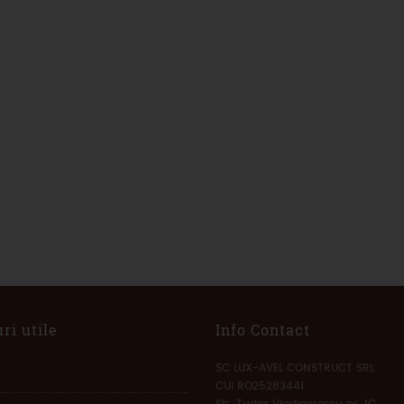
ri utile
Info Contact
SC LUX-AVEL CONSTRUCT SRL
CUI RO25283441