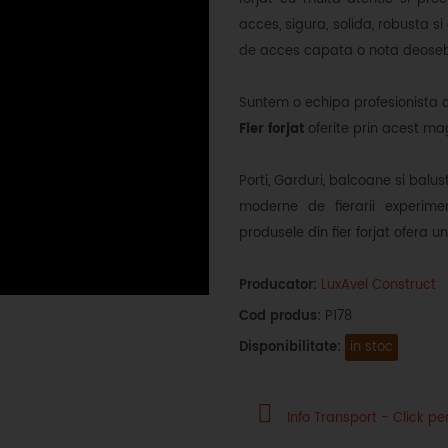
acces, sigura, solida, robusta si
de acces capata o nota deoseb
Suntem o echipa profesionista 
Fier forjat
oferite prin acest mag
Porti, Garduri, balcoane si balus
moderne de fierarii experimen
produsele din fier forjat ofera u
Producator:
LuxAvel Construct
Cod produs:
P178
Disponibilitate:
in stoc
Info Transport - Click pen