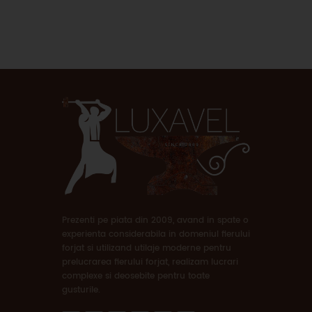
Prezenti pe piata din 2009, avand in spate o
experienta considerabila in domeniul fierului
forjat si utilizand utilaje moderne pentru
prelucrarea fierului forjat, realizam lucrari
complexe si deosebite pentru toate
gusturile.