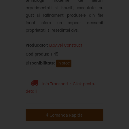
tehnologii moderne de fierarii
experimentati si iscusiti, executate cu
gust si rafinament, produsele din fier
forjat ofera un aspect deosebit
proprietatii si resedintei dvs.
Producator:
LuxAvel Construct
Cod produs:
T145
Disponibilitate:
in stoc
Info Transport - Click pentru
detalii
Comanda Rapida