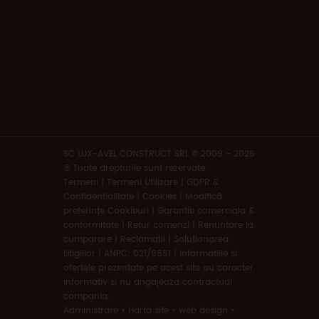
SC LUX-AVEL CONSTRUCT SRL © 2009 - 2026
® Toate drepturile sunt rezervate.
Termeni
|
Termeni Utilizare | GDPR &
Confidentialitate | Cookies
|
Modifică
preferințe Cookieuri
|
Garantie comerciala &
conformitate
|
Retur comenzi
|
Renuntare la
cumparare
|
Reclamatii
|
Solutionarea
Litigiilor
|
ANPC: 021/9551
|
Informatiile si
ofertele prezentate pe acest site au caracter
informativ si nu angajeaza contractual
compania.
Administrare
•
Harta site
•
web design
•