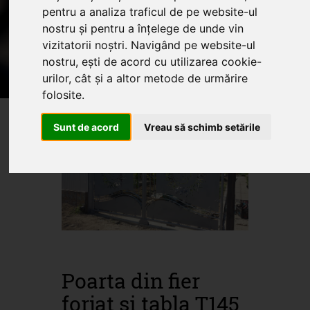
pentru a analiza traficul de pe website-ul
Home
Produse
Oferte
Servicii
nostru și pentru a înțelege de unde vin
Articole
vizitatorii noștri. Navigând pe website-ul
nostru, ești de acord cu utilizarea cookie-
Oferte promotionale si
urilor, cât și a altor metode de urmărire
produse din fier forjat
folosite.
Sunt de acord
Vreau să schimb setările
Poarta din fier
forjat si tabla T145