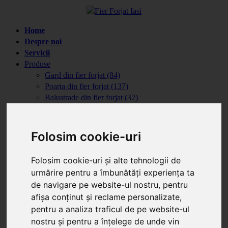
Home
Despre noi
Servicii
Produse
Gard din fier forjat (84)
Poarta din fier forjat (137)
Balustrade din fier forjat (32)
Porti din fier cu lemn (47)
Poarta din fier si tabla (11)
Automatizari porti
Folosim cookie-uri
Porti batante (4)
Porti culisante (3)
Folosim cookie-uri și alte tehnologii de
Reduceri
urmărire pentru a îmbunătăți experiența ta
Articole
de navigare pe website-ul nostru, pentru
Info Montaj
(1)
afișa conținut și reclame personalizate,
Info Structuri
(3)
pentru a analiza traficul de pe website-ul
Portofoliu
nostru și pentru a înțelege de unde vin
Portofoliu complet