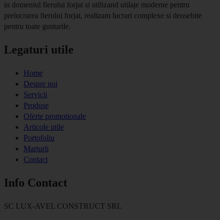
in domeniul fierului forjat si utilizand utilaje moderne pentru
prelucrarea fierului forjat, realizam lucrari complexe si deosebite
pentru toate gusturile.
Legaturi utile
Home
Despre noi
Servicii
Produse
Oferte promotionale
Articole utile
Portofoliu
Marturii
Contact
Info Contact
SC LUX-AVEL CONSTRUCT SRL