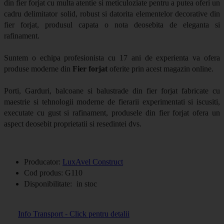
din fier forjat cu multa atentie si meticuloziate pentru a putea oferi un
cadru delimitator solid, robust si datorita elementelor decorative din
fier forjat, produsul capata o nota deosebita de eleganta si
rafinament.
Suntem o echipa profesionista cu 17 ani de experienta va ofera
produse moderne din
Fier forjat
oferite prin acest magazin online.
Porti, Garduri, balcoane si balustrade din fier forjat fabricate cu
maestrie si tehnologii moderne de fierarii experimentati si iscusiti,
executate cu gust si rafinament, produsele din fier forjat ofera un
aspect deosebit proprietatii si resedintei dvs.
Producator:
LuxAvel Construct
Cod produs:
G110
Disponibilitate:
in stoc
Info Transport - Click pentru detalii