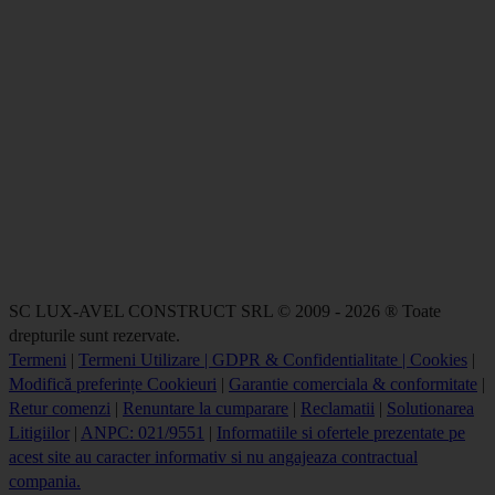
SC LUX-AVEL CONSTRUCT SRL © 2009 - 2026 ® Toate
drepturile sunt rezervate.
Termeni
|
Termeni Utilizare | GDPR & Confidentialitate | Cookies
|
Modifică preferințe Cookieuri
|
Garantie comerciala & conformitate
|
Retur comenzi
|
Renuntare la cumparare
|
Reclamatii
|
Solutionarea
Litigiilor
|
ANPC: 021/9551
|
Informatiile si ofertele prezentate pe
acest site au caracter informativ si nu angajeaza contractual
compania.