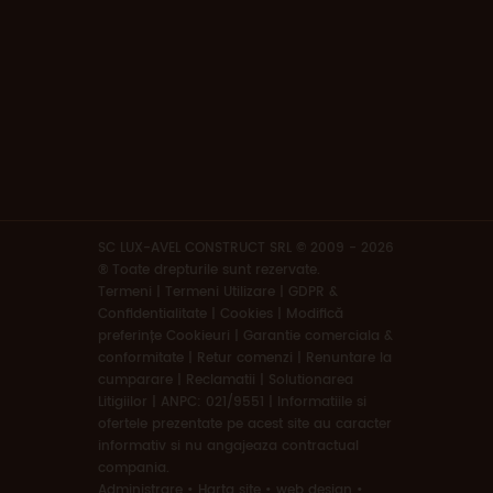
SC LUX-AVEL CONSTRUCT SRL © 2009 - 2026
® Toate drepturile sunt rezervate.
Termeni
|
Termeni Utilizare | GDPR &
Confidentialitate | Cookies
|
Modifică
preferințe Cookieuri
|
Garantie comerciala &
conformitate
|
Retur comenzi
|
Renuntare la
cumparare
|
Reclamatii
|
Solutionarea
Litigiilor
|
ANPC: 021/9551
|
Informatiile si
ofertele prezentate pe acest site au caracter
informativ si nu angajeaza contractual
compania.
Administrare
•
Harta site
•
web design
•