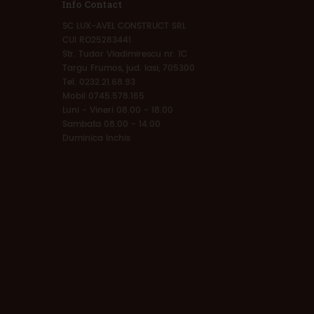
Info Contact
SC LUX-AVEL CONSTRUCT SRL
CUI RO25283441
Str. Tudor Vladimirescu nr. 1C
Targu Frumos, jud. Iasi, 705300
Tel. 0232.21.68.93
Mobil 0745.578.165
Luni - Vineri 08.00 - 18.00
Sambata 08.00 - 14.00
Duminica Inchis