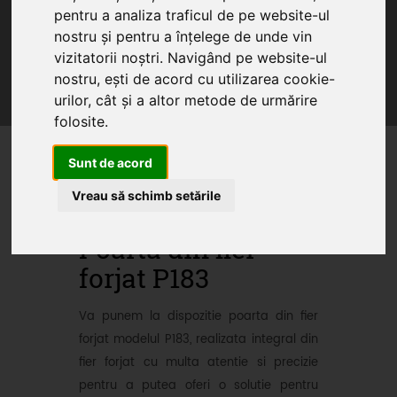
pentru a analiza traficul de pe website-ul
Home
Produse
Oferte
Servicii
nostru și pentru a înțelege de unde vin
Articole
vizitatorii noștri. Navigând pe website-ul
nostru, ești de acord cu utilizarea cookie-
Oferte promotionale si
urilor, cât și a altor metode de urmărire
produse din fier forjat
folosite.
Sunt de acord
Vreau să schimb setările
Poarta din fier
forjat P183
Va punem la dispozitie poarta din fier
forjat modelul P183, realizata integral din
fier forjat cu multa atentie si precizie
pentru a putea oferi o solutie pentru