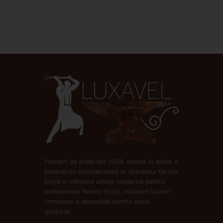
Prezenti pe piata din 2009, avand in spate o
experienta considerabila in domeniul fierului
forjat si utilizand utilaje moderne pentru
prelucrarea fierului forjat, realizam lucrari
complexe si deosebite pentru toate
gusturile.