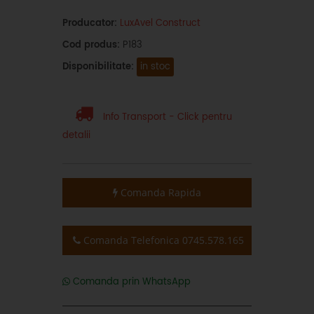
Producator:
LuxAvel Construct
Cod produs:
P183
Disponibilitate:
in stoc
Info Transport - Click pentru
detalii
Comanda Rapida
Comanda Telefonica 0745.578.165
Comanda prin WhatsApp