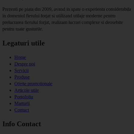
Prezenti pe piata din 2009, avand in spate o experienta considerabila
in domeniul fierului forjat si utilizand utilaje moderne pentru
prelucrarea fierului forjat, realizam lucrari complexe si deosebite
pentru toate gusturile.
Legaturi utile
Home
Despre noi
Servicii
Produse
Oferte promotionale
Articole utile
Portofoliu
Marturii
Contact
Info Contact