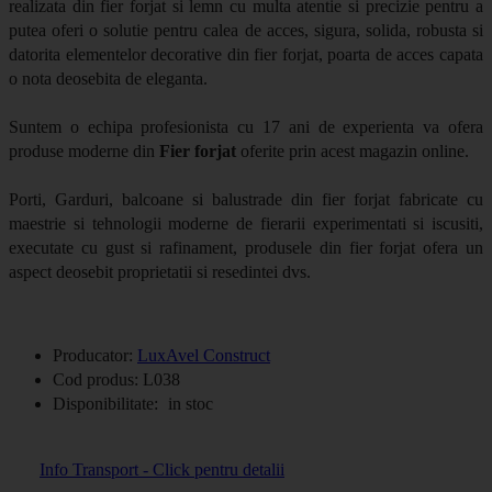
realizata din fier forjat si lemn cu multa atentie si precizie pentru a
putea oferi o solutie pentru calea de acces, sigura, solida, robusta si
datorita elementelor decorative din fier forjat, poarta de acces capata
o nota deosebita de eleganta.
Suntem o echipa profesionista cu 17 ani de experienta va ofera
produse moderne din
Fier forjat
oferite prin acest magazin online.
Porti, Garduri, balcoane si balustrade din fier forjat fabricate cu
maestrie si tehnologii moderne de fierarii experimentati si iscusiti,
executate cu gust si rafinament, produsele din fier forjat ofera un
aspect deosebit proprietatii si resedintei dvs.
Producator:
LuxAvel Construct
Cod produs:
L038
Disponibilitate:
in stoc
Info Transport - Click pentru detalii