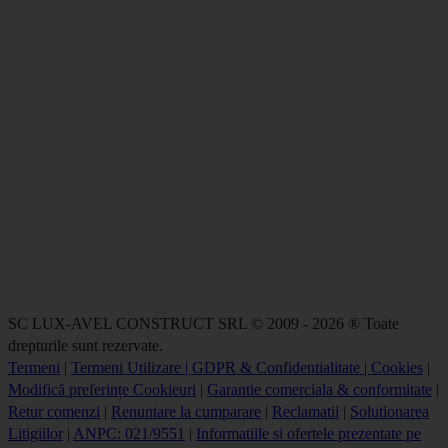
SC LUX-AVEL CONSTRUCT SRL © 2009 - 2026 ® Toate
drepturile sunt rezervate.
Termeni
|
Termeni Utilizare | GDPR & Confidentialitate | Cookies
|
Modifică preferințe Cookieuri
|
Garantie comerciala & conformitate
|
Retur comenzi
|
Renuntare la cumparare
|
Reclamatii
|
Solutionarea
Litigiilor
|
ANPC: 021/9551
|
Informatiile si ofertele prezentate pe