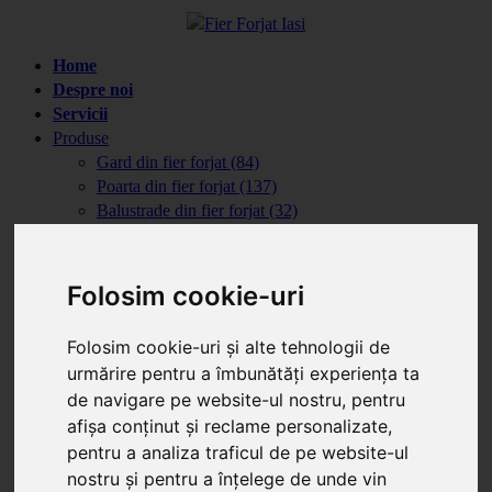
Home
Despre noi
Servicii
Produse
Gard din fier forjat (84)
Poarta din fier forjat (137)
Balustrade din fier forjat (32)
Porti din fier cu lemn (47)
Poarta din fier si tabla (11)
Automatizari porti
Folosim cookie-uri
Porti batante (4)
Porti culisante (3)
Folosim cookie-uri și alte tehnologii de
Reduceri
urmărire pentru a îmbunătăți experiența ta
Articole
de navigare pe website-ul nostru, pentru
Info Montaj
(1)
afișa conținut și reclame personalizate,
Info Structuri
(3)
pentru a analiza traficul de pe website-ul
Portofoliu
Portofoliu complet
nostru și pentru a înțelege de unde vin