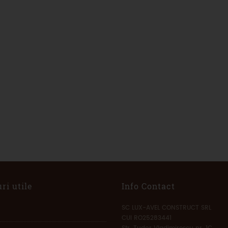
ri utile
Info Contact
SC LUX-AVEL CONSTRUCT SRL
CUI RO25283441