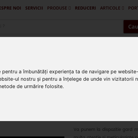
ESPRE NOI
SERVICII
PRODUSE
REDUCERI
ARTICOLE
POR
Portofilul De Clienti Si Lucrari Ex
Pascani - Balus
Targu Frumos - Porti Si Gard
Vatra Dornei - Gard 
Husi - Vaslui - 
Cau
se din fier forjat
e pentru a îmbunătăți experiența ta de navigare pe website-
bsite-ul nostru și pentru a înțelege de unde vin vizitatorii 
 metode de urmărire folosite.
Gard din fier f
Va punem la dispozitie gard mode
multa atentie si meticuloziate p