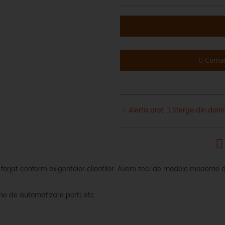
Coman
Alerta pret
Sterge din dorin
rjat conform exigentelor clientilor. Avem zeci de modele moderne de 
me de automatizare porti, etc.