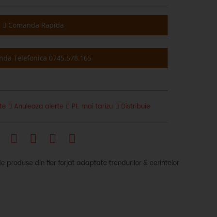
Comanda Rapida
da Telefonica 0745.578.165
te
Anuleaza alerte
Pt. mai tarizu
Distribuie
produse din fier forjat adaptate trendurilor & cerintelor