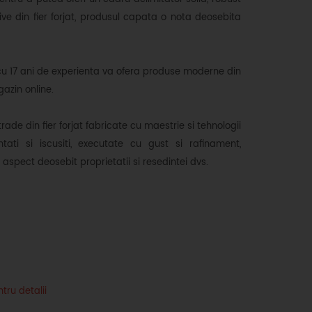
ive din fier forjat, produsul capata o nota deosebita
cu 17 ani de experienta va ofera produse moderne din
azin online.
trade din fier forjat fabricate cu maestrie si tehnologii
tati si iscusiti, executate cu gust si rafinament,
n aspect deosebit proprietatii si resedintei dvs.
tru detalii