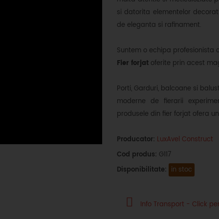
si datorita elementelor decorat
de eleganta si rafinament.
Suntem o echipa profesionista 
Fier forjat
oferite prin acest mag
Porti, Garduri, balcoane si balus
moderne de fierarii experimen
produsele din fier forjat ofera u
Producator:
LuxAvel Construct
Cod produs:
G117
Disponibilitate:
in stoc
Info Transport - Click pen