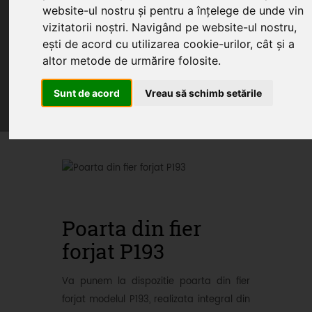
website-ul nostru și pentru a înțelege de unde vin
vizitatorii noștri. Navigând pe website-ul nostru,
ești de acord cu utilizarea cookie-urilor, cât și a
Home
Produse
Oferte
Servicii
altor metode de urmărire folosite.
Articole
Sunt de acord
Vreau să schimb setările
Oferte promotionale si
produse din fier forjat
Poarta din fier
forjat P193
Va punem la dispozitie poarta din fier
forjat modelul P193, realizata integral din