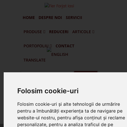
HOME
DESPRE NOI
SERVICII
PRODUSE
REDUCERI
ARTICOLE
PORTOFOLIU
CONTACT
Portofilul De Clienti Si Lucrari Executate
Pascani - Balustrade Din Fier Forjat Interioare Si Exterioare
Targu Frumos - Porti Si Gard Din Fier Forjat
Vatra Dornei - Gard Din Fier Forjat G005
Husi - Vaslui - Gard Din Fier Forjat Si Lemn
TRANSLATE
Cauta
Folosim cookie-uri
Suna Prin WhatsApp
Folosim cookie-uri și alte tehnologii de urmărire
pentru a îmbunătăți experiența ta de navigare pe
Suna 0745.578.165
website-ul nostru, pentru afișa conținut și reclame
personalizate, pentru a analiza traficul de pe