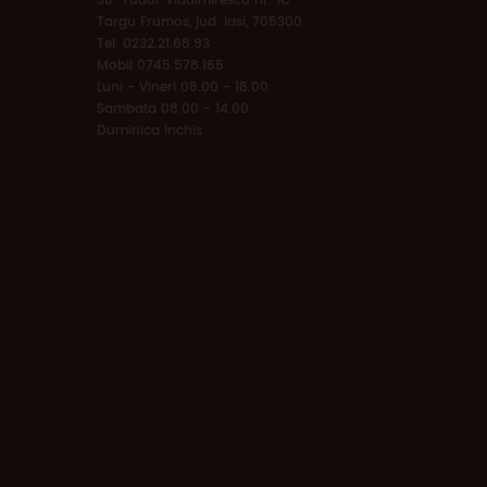
Str. Tudor Vladimirescu nr. 1C
Targu Frumos, jud. Iasi, 705300
Tel. 0232.21.68.93
Mobil 0745.578.165
Luni - Vineri 08.00 - 18.00
Sambata 08.00 - 14.00
Duminica Inchis