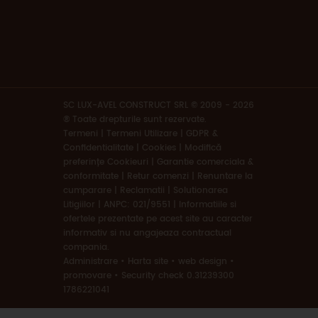
SC LUX-AVEL CONSTRUCT SRL © 2009 - 2026
® Toate drepturile sunt rezervate.
Termeni
|
Termeni Utilizare | GDPR &
Confidentialitate | Cookies
|
Modifică
preferințe Cookieuri
|
Garantie comerciala &
conformitate
|
Retur comenzi
|
Renuntare la
cumparare
|
Reclamatii
|
Solutionarea
Litigiilor
|
ANPC: 021/9551
|
Informatiile si
ofertele prezentate pe acest site au caracter
informativ si nu angajeaza contractual
compania.
Administrare
•
Harta site
•
web design
•
promovare
•
Security check 0.31239300
1786221041