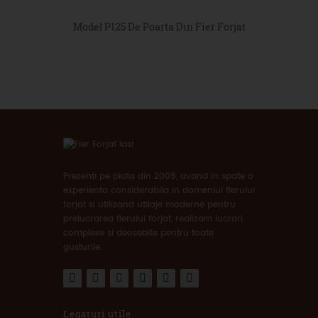
Model P125 De Poarta Din Fier Forjat
Prezenti pe piata din 2009, avand in spate o
experienta considerabila in domeniul fierului
forjat si utilizand utilaje moderne pentru
prelucrarea fierului forjat, realizam lucrari
complexe si deosebite pentru toate
gusturile.
Legaturi utile