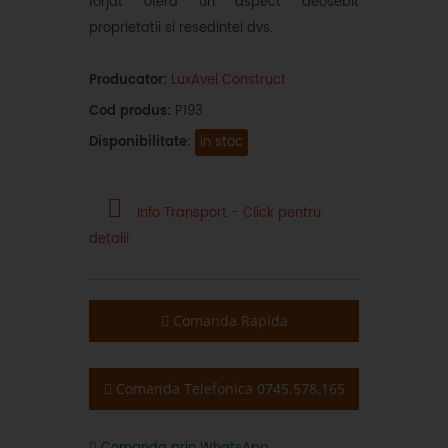
forjat ofera un aspect deosebit
proprietatii si resedintei dvs.
Producator:
LuxAvel Construct
Cod produs:
P193
Disponibilitate:
in stoc
Info Transport - Click pentru
detalii
Comanda Rapida
Comanda Telefonica 0745.578.165