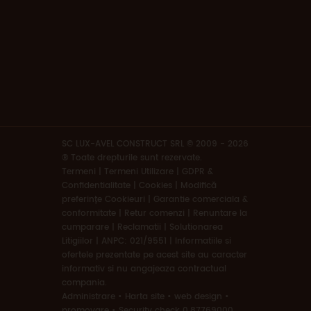
SC LUX-AVEL CONSTRUCT SRL © 2009 - 2026
® Toate drepturile sunt rezervate.
Termeni
|
Termeni Utilizare | GDPR &
Confidentialitate | Cookies
|
Modifică
preferințe Cookieuri
|
Garantie comerciala &
conformitate
|
Retur comenzi
|
Renuntare la
cumparare
|
Reclamatii
|
Solutionarea
Litigiilor
|
ANPC: 021/9551
|
Informatiile si
ofertele prezentate pe acest site au caracter
informativ si nu angajeaza contractual
compania.
Administrare
•
Harta site
•
web design
•
promovare
•
Security check 0.87769000