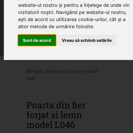
website-ul nostru și pentru a înțelege de unde vin
vizitatorii noștri. Navigând pe website-ul nostru,
ești de acord cu utilizarea cookie-urilor, cât și a
Home
Produse
Oferte
Servicii
altor metode de urmărire folosite.
Articole
Sunt de acord
Vreau să schimb setările
Oferte promotionale si
produse din fier forjat
Poarta din fier
forjat si lemn
model L046