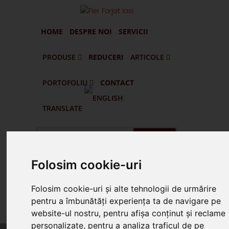
HOME
DESPRE NOI
SERVICII
PRODUSE
REDUCERI
ARTICOLE
PORTOFOLIU
CONTACT
Portofilul De Clienti Si Lucrari Executate
Pascani - Balustrade Din Fier Forjat Interioare Si Exterioare
Targu Frumos - Porti Si Gard Din Fier Forjat
Vatra Dornei - Gard Din Fier Forjat G005
Husi - Vaslui - Gard Din Fier Forjat Si Lemn
TRANSLATE
Cauta
Folosim cookie-uri
Suna Prin WhatsApp
Folosim cookie-uri și alte tehnologii de urmărire
pentru a îmbunătăți experiența ta de navigare pe
Suna 0745.578.165
website-ul nostru, pentru afișa conținut și reclame
personalizate, pentru a analiza traficul de pe