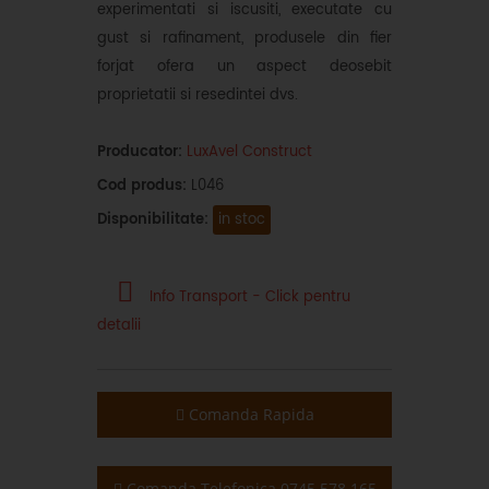
experimentati si iscusiti, executate cu
gust si rafinament, produsele din fier
forjat ofera un aspect deosebit
proprietatii si resedintei dvs.
Producator:
LuxAvel Construct
Cod produs:
L046
Disponibilitate:
in stoc
Info Transport - Click pentru
detalii
Comanda Rapida
Comanda Telefonica 0745.578.165