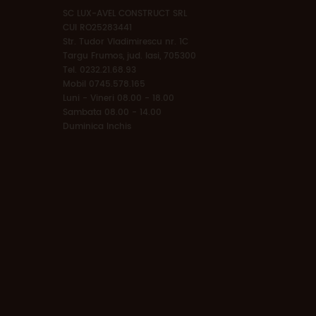
SC LUX-AVEL CONSTRUCT SRL
CUI RO25283441
Str. Tudor Vladimirescu nr. 1C
Targu Frumos, jud. Iasi, 705300
Tel. 0232.21.68.93
Mobil 0745.578.165
Luni - Vineri 08.00 - 18.00
Sambata 08.00 - 14.00
Duminica Inchis