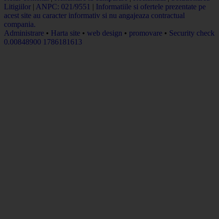
Litigiilor
|
ANPC: 021/9551
|
Informatiile si ofertele prezentate pe
acest site au caracter informativ si nu angajeaza contractual
compania.
Administrare
•
Harta site
•
web design
•
promovare
•
Security check
0.00848900 1786181613