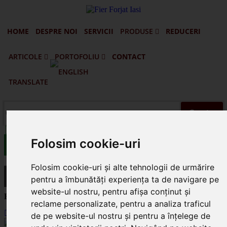
HOME
DESPRE NOI
SERVICII
PRODUSE
REDUCERI
ARTICOLE
PORTOFOLIU
CONTACT
Portofilul De Clienti Si Lucrari Executate
Pascani - Balustrade Din Fier Forjat Interioare Si Exterioare
Targu Frumos - Porti Si Gard Din Fier Forjat
Vatra Dornei - Gard Din Fier Forjat G005
Husi - Vaslui - Gard Din Fier Forjat Si Lemn
TRANSLATE
Cauta
office@fierforjatiasi.ro
Folosim cookie-uri
Suna Prin WhatsApp
Folosim cookie-uri și alte tehnologii de urmărire
Suna 0745.578.165
pentru a îmbunătăți experiența ta de navigare pe
website-ul nostru, pentru afișa conținut și
Balustrada din fier forjat model B002
reclame personalizate, pentru a analiza traficul
Home
Produse
de pe website-ul nostru și pentru a înțelege de
Oferte