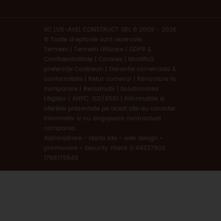
SC LUX-AVEL CONSTRUCT SRL © 2009 - 2026
® Toate drepturile sunt rezervate.
Termeni
|
Termeni Utilizare | GDPR &
Confidentialitate | Cookies
|
Modifică
preferințe Cookieuri
|
Garantie comerciala &
conformitate
|
Retur comenzi
|
Renuntare la
cumparare
|
Reclamatii
|
Solutionarea
Litigiilor
|
ANPC: 021/9551
|
Informatiile si
ofertele prezentate pe acest site au caracter
informativ si nu angajeaza contractual
compania.
Administrare
•
Harta site
•
web design
•
promovare
•
Security check 0.44527900
1786179549